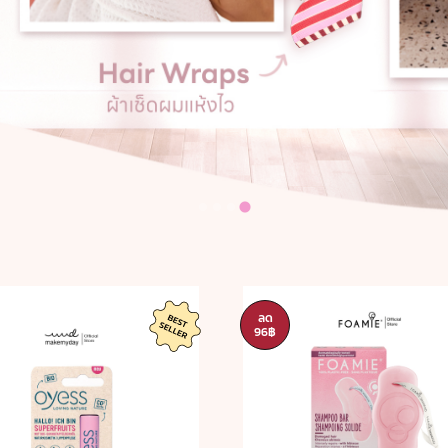
ลด
96฿