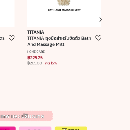
TITANIA
invisib
ูตร
TITANIA ถุงมือสำหรับขัดตัว Bath
invisibo
And Massage Mitt
ถนอมเส้น
Four (1 
HOME CARE
INVISIBOB
฿225.25
฿310.25
฿265.00
ลด 15%
฿365.00