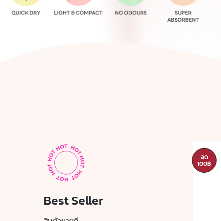
ลด
ลด
45฿
100฿
Best Seller
สินค้าขายดี