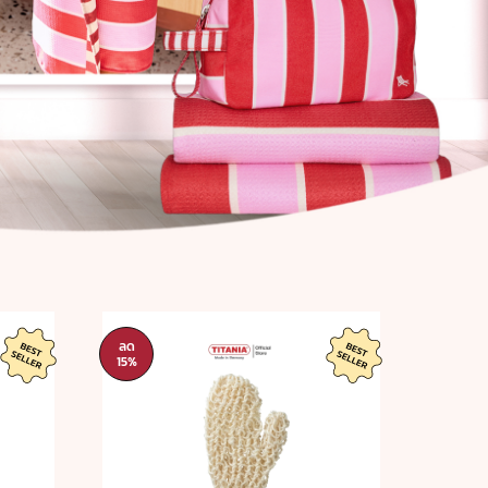
ลด
ลด
15%
15%