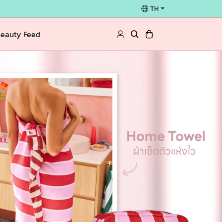
TH
eauty Feed