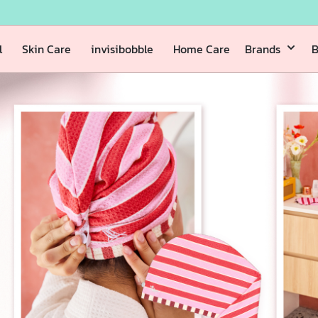
l
Skin Care
invisibobble
Home Care
Brands
B