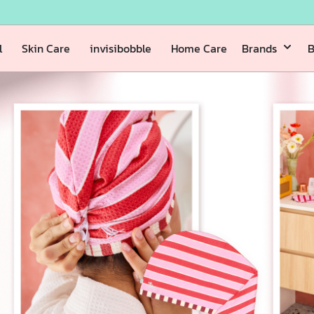
l
Skin Care
invisibobble
Home Care
Brands
B