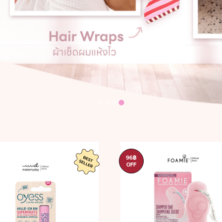
96฿
OFF