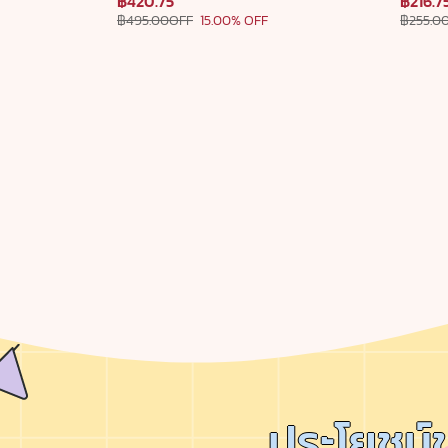
฿420.75
฿216.7
฿495.00OFF
15.00% OFF
฿255.0
ประโยชน์