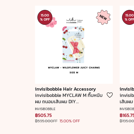
15.00
15.00
% OFF
% OF
invisibobble Hair Accessory
invisi
invisibobble MYCLAW M กิ๊บหนีบ
invisi
ผม ถนอมเส้นผม DIY
เส้นผม
WILDFLOWER JUICY CHARMS -
pearl 
INVISIBOBBLE
INVISIBO
Limited (1 กล่องบรรจุ 4 ชิ้น)
บรรจุ 4 
฿505.75
฿165.7
฿595.00OFF
15.00% OFF
฿195.0