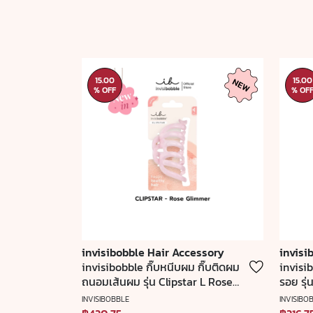
15.00
15.00
% OFF
% OF
invisibobble Hair Accessory
invisi
invisibobble กิ๊บหนีบผม กิ๊บติดผม
invisi
ถนอมเส้นผม รุ่น Clipstar L Rose
รอย รุ่
Glimmer นำเข้าจากเยอรมัน (1
นำเข้า
INVISIBOBBLE
INVISIBO
กล่องบรรจุ 1 ชิ้น)
ชิ้น)