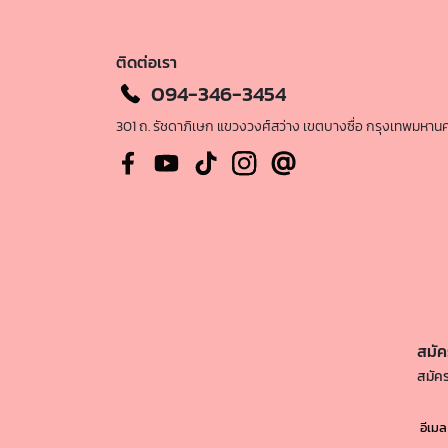
ติดต่อเรา
094-346-3454
301 ถ. รัชดาภิเษก แขวงวงศ์สว่าง เขตบางซื่อ กรุงเทพมหา
สมัค
สมัคร