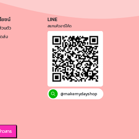
ะโยชน์
LINE
สแกนคิวอาร์โค้ด
่วนตัว
ัดส่ง
@makemydayshop
่าวสาร