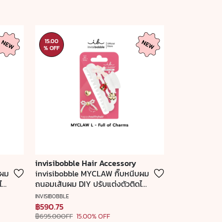
15.00
% OFF
invisibobble Hair Accessory
บผม
invisibobble MYCLAW กิ๊บหนีบผม
ด้
ถนอมเส้นผม DIY ปรับแต่งตัวติดได้
ตามสไตล์ Full of Charms
INVISIBOBBLE
฿590.75
฿695.00OFF
15.00% OFF