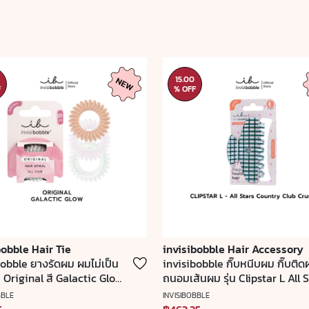
15.00
F
% OFF
bobble Hair Tie
invisibobble Hair Accessory
bobble ยางรัดผม ผมไม่เป็น
invisibobble กิ๊บหนีบผม กิ๊บติด
น Original สี Galactic Glow
ถนอมเส้นผม รุ่น Clipstar L All 
จากเยอรมัน (1 กล่องบรรจุ 3
Country Club Crush - Limited 
BBLE
INVISIBOBBLE
กล่องบรรจุ 1 ชิ้น)