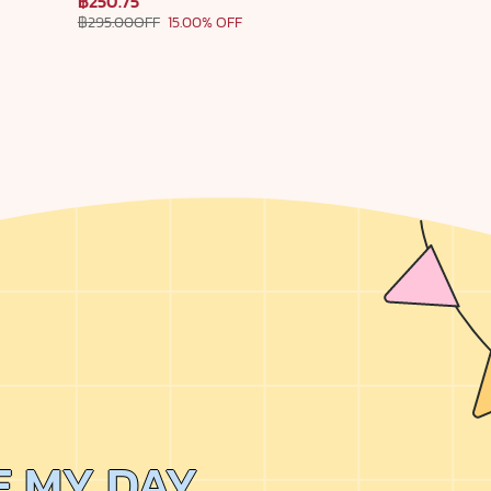
฿250.75
฿295.00OFF
15.00% OFF
KE MY DAY