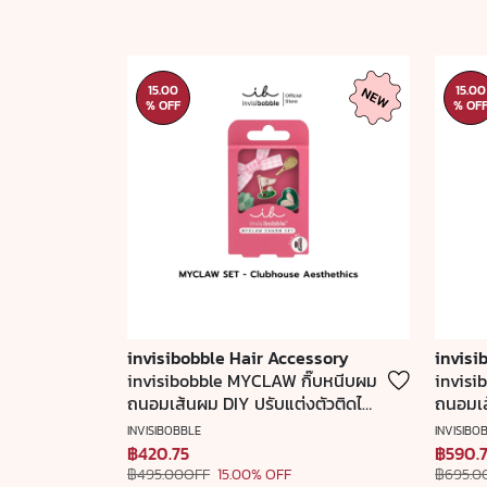
15.00
15.00
% OFF
% OF
invisibobble Hair Accessory
invisi
invisibobble MYCLAW กิ๊บหนีบผม
invisi
ถนอมเส้นผม DIY ปรับแต่งตัวติดได้
ถนอมเส
ตามสไตล์ Clubhouse Aesthetics
ตามสไต
INVISIBOBBLE
INVISIBO
฿420.75
฿590.
฿495.00OFF
15.00% OFF
฿695.0