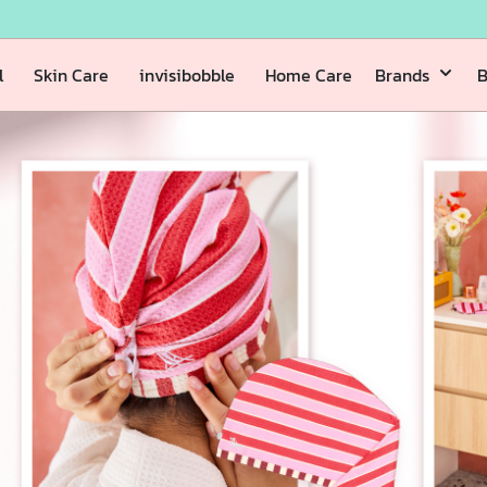
l
Skin Care
invisibobble
Home Care
Brands
B